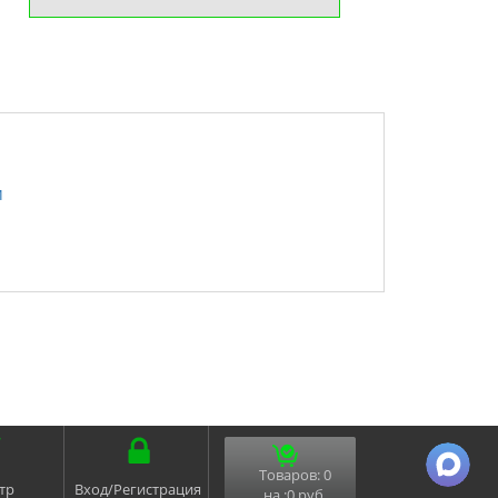
м
Товаров:
0
тр
Вход/Регистрация
на :
0
руб.