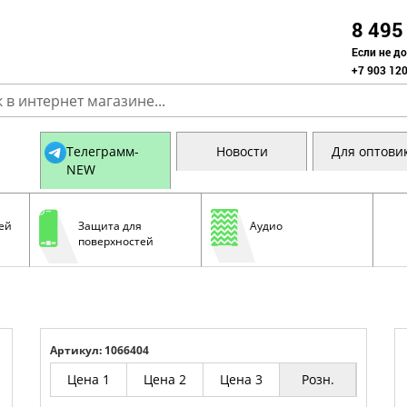
8 495
Если не д
+7 903 120
Телеграмм-
Новости
Для оптови
NEW
ей
Защита для
Аудио
поверхностей
Артикул: 1066404
Цена 1
Цена 2
Цена 3
Розн.