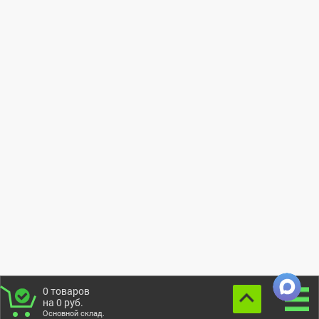
0
товаров
на
0
руб.
Основной склад.