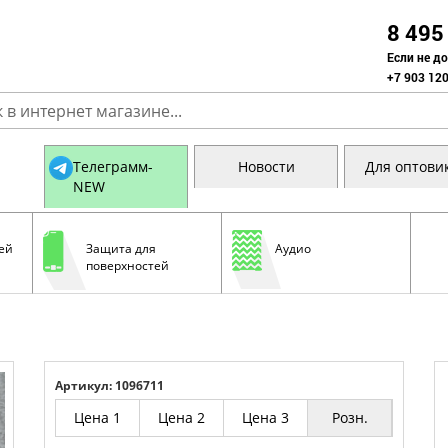
8 495
Если не д
+7 903 120
Телеграмм-
Новости
Для оптови
NEW
ей
Защита для
Аудио
поверхностей
Артикул: 1096711
Цена 1
Цена 2
Цена 3
Розн.