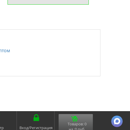
птом
Товаров:
0
тр
Вход/Регистрация
на :
0
руб.