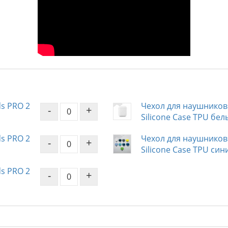
ds PRO 2
Чехол для наушников 
-
+
Silicone Case TPU бел
ds PRO 2
Чехол для наушников 
-
+
Silicone Case TPU си
ds PRO 2
-
+