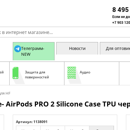
8 495
Если не д
+7 903 120
Телеграмм-
Новости
Для оптови
NEW
ей
Защита для
Аудио
поверхностей
для HF
 AirPods PRO 2 Silicone Case TPU че
Артикул: 1138091