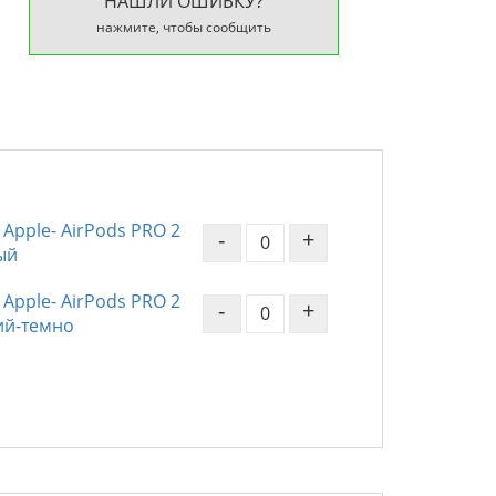
НАШЛИ ОШИБКУ?
нажмите, чтобы сообщить
Apple- AirPods PRO 2
-
+
ый
Apple- AirPods PRO 2
-
+
ний-темно