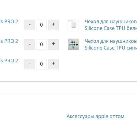
ds PRO 2
Чехол для наушников 
-
+
Silicone Case TPU бел
ds PRO 2
Чехол для наушников 
-
+
Silicone Case TPU си
ds PRO 2
-
+
Аксессуары apple оптом