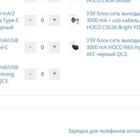
HOCO C80A белый
0 mA/2
УЗУ блок-сеть выходы
-
+
а Type-C
3000 mA + usb кабель 
ерный
HOCO CS63A Bright P
 mA/USB
УЗУ блок-сеть выходы
-
+
pe-C
3000 mA HOCO N65 Ing
AFC черный QC3.
 mA/USB
-
+
htning
QC3.
Зарядки для телефонов опто