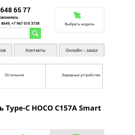
 648 65 77
озвонились
 8649, +7 967 010 3738
Выбрать модель
ков
Контакты
Онлайн – заказ
Остальное
Зарядные устройства
ь Type-C HOCO C157A Smart