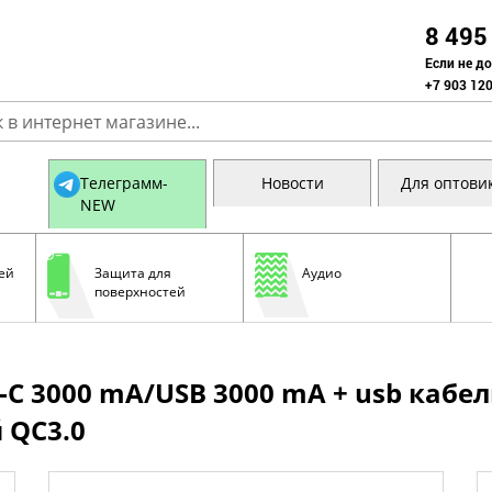
8 495
Если не д
+7 903 120
Телеграмм-
Новости
Для оптови
NEW
ей
Защита для
Аудио
поверхностей
-C 3000 mA/USB 3000 mA + usb кабел
 QC3.0