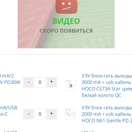
0 mA/2
УЗУ блок-сеть выходы
-
+
5V PD30W
3000 mA + usb кабель 
HOCO CS73A Star spee
белый-золото QC
 mA/USB
УЗУ блок сеть выходы
-
+
pe-C
2000 mA + usb кабель 
HOCO N61 Gentle PD 