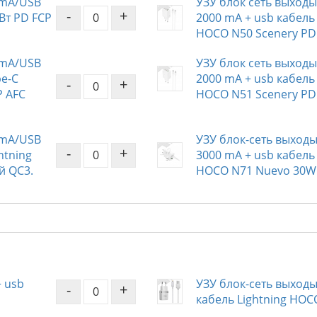
 mA/USB
УЗУ блок сеть выходы
-
+
Вт PD FCP
2000 mA + usb кабель 
HOCO N50 Scenery PD
 mA/USB
УЗУ блок сеть выходы
pe-C
2000 mA + usb кабель 
-
+
P AFC
HOCO N51 Scenery PD
 mA/USB
УЗУ блок-сеть выходы
-
+
htning
3000 mA + usb кабель 
й QC3.
HOCO N71 Nuevo 30W 
+ usb
УЗУ блок-сеть выходы
-
+
кабель Lightning HOC