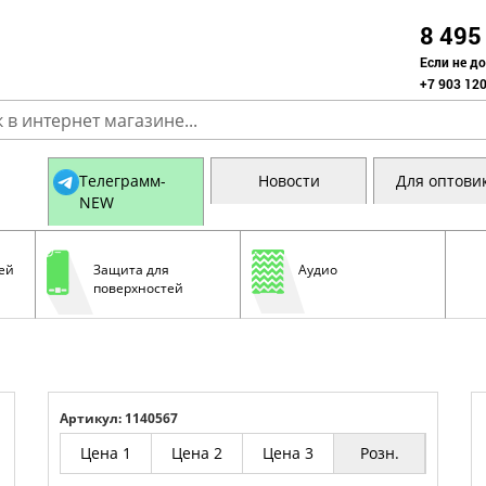
8 495
Если не д
+7 903 120
Телеграмм-
Новости
Для оптови
NEW
ей
Защита для
Аудио
поверхностей
Артикул: 1140567
Цена 1
Цена 2
Цена 3
Розн.