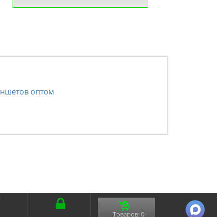
аншетов оптом
Товаров:
0