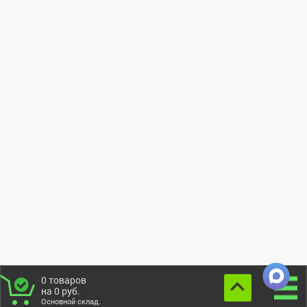
универсальный
Колонки
универсальный
0
товаров
на
0
руб.
Основной склад.