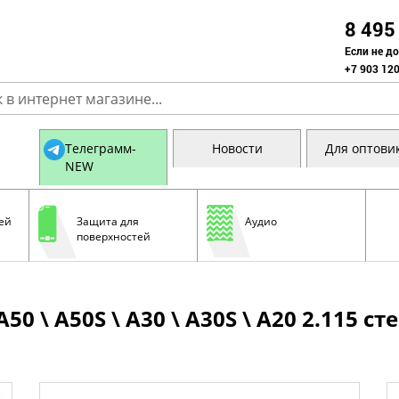
8 495
Если не д
+7 903 120
Телеграмм-
Новости
Для оптови
NEW
ей
Защита для
Аудио
поверхностей
 \ A50S \ A30 \ A30S \ A20 2.115 сте