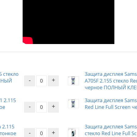
5 стекло
Защита дисплея Samsu
-
+
ОЛНЫЙ
A705F 2.155 стекло Red
черное ПОЛНЫЙ КЛЕ
1 2.115
Защита дисплея Samsu
-
+
ное
Red Line Full Scree
 2.115
Защита дисплея Samsu
-
+
 тонкое
стекло Red Line Full S