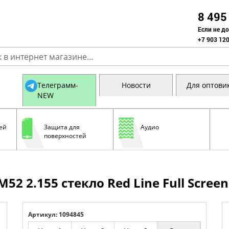
8 495
Если не д
+7 903 120
Телеграмм-
Новости
Для оптови
NEW
ей
Защита для
Аудио
поверхностей
52 2.155 стекло Red Line Full Scr
Артикул: 1094845