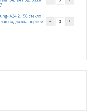
Screen белая подложка
Й
ng- A24 2.156 стекло
-
+
 белая подложка черное