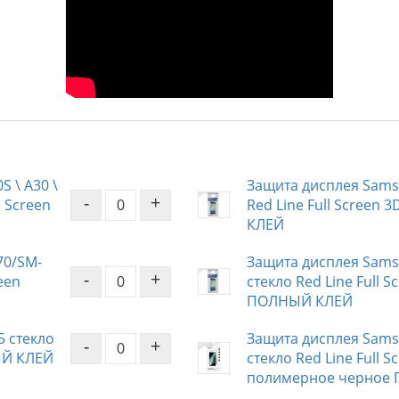
S \ A30 \
Защита дисплея Samsu
-
+
l Screen
Red Line Full Screen
КЛЕЙ
70/SM-
Защита дисплея Samsu
-
+
reen
стекло Red Line Full 
ПОЛНЫЙ КЛЕЙ
5 стекло
Защита дисплея Samsu
-
+
ЫЙ КЛЕЙ
стекло Red Line Full S
полимерное черное