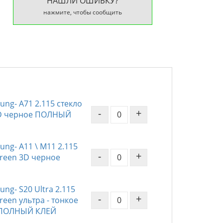
НАШЛИ ОШИБКУ?
нажмите, чтобы сообщить
ng- A71 2.115 стекло
-
+
 3D черное ПОЛНЫЙ
ng- A11 \ М11 2.115
-
+
Screen 3D черное
ng- S20 Ultra 2.115
-
+
creen ультра - тонкое
 ПОЛНЫЙ КЛЕЙ