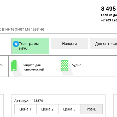
8 495
Если не д
+7 903 120
Телеграмм-
Новости
Для оптови
NEW
ей
Защита для
Аудио
поверхностей
Артикул: 1135874
Цена 1
Цена 2
Цена 3
Розн.