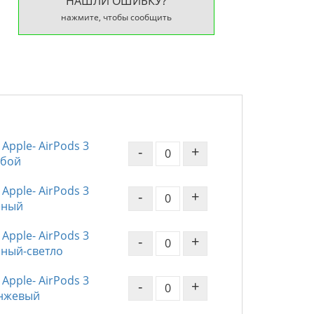
НАШЛИ ОШИБКУ?
нажмите, чтобы сообщить
Apple- AirPods 3
-
+
убой
Apple- AirPods 3
-
+
леный
Apple- AirPods 3
-
+
асный-светло
Apple- AirPods 3
-
+
анжевый