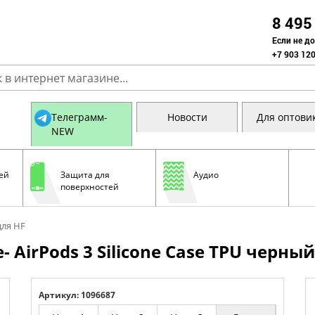
8 495
Если не д
+7 903 120
Телеграмм-
Новости
Для оптови
NEW
ей
Защита для
Аудио
поверхностей
для HF
 AirPods 3 Silicone Case TPU черный
Артикул: 1096687