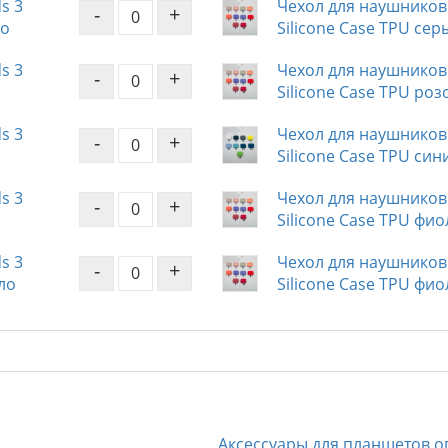
s 3
Чехол для наушников 
-
+
ло
Silicone Case TPU сер
s 3
Чехол для наушников 
-
+
Silicone Case TPU ро
s 3
Чехол для наушников 
-
+
Silicone Case TPU син
s 3
Чехол для наушников 
-
+
Silicone Case TPU фи
s 3
Чехол для наушников 
-
+
ло
Silicone Case TPU фи
Аксессуары для планшетов о