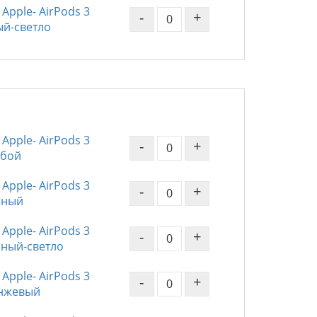
Apple- AirPods 3
-
+
ый-светло
Apple- AirPods 3
-
+
убой
Apple- AirPods 3
-
+
леный
Apple- AirPods 3
-
+
асный-светло
Apple- AirPods 3
-
+
анжевый